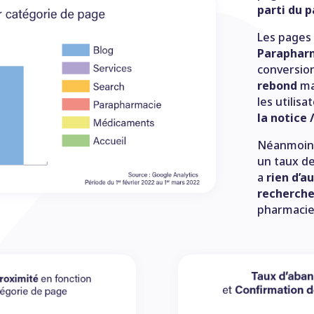
parti du p
Les pages
Paraphar
conversio
rebond
mai
les utilis
la notice 
Néanmoins
un taux d
a
rien d’au
recherche
pharmacie