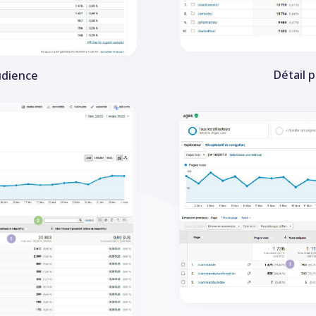
Détail 
udience