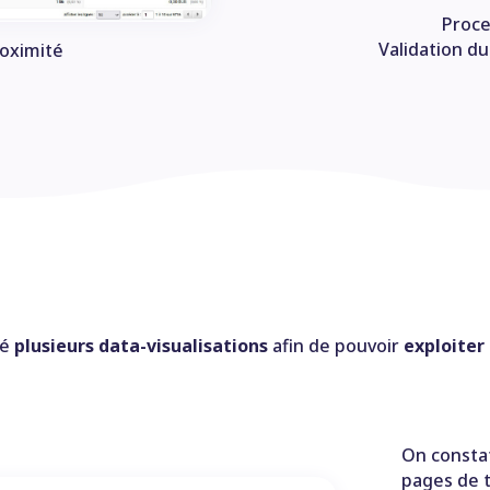
Proc
Validation d
roximité
sé
plusieurs data-visualisations
afin de pouvoir
exploiter
On consta
pages de 