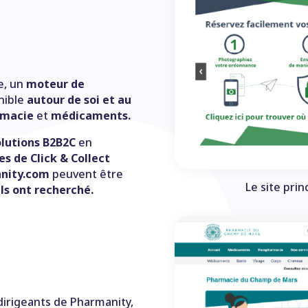
e, un
moteur de
nible
autour de soi et au
rmacie
et
médicaments.
olutions B2B2C
en
es de Click & Collect
anity.com
peuvent être
Le site pri
ils ont recherché.
 dirigeants de Pharmanity,